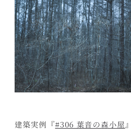
建築実例『
#306 葉音の森小屋