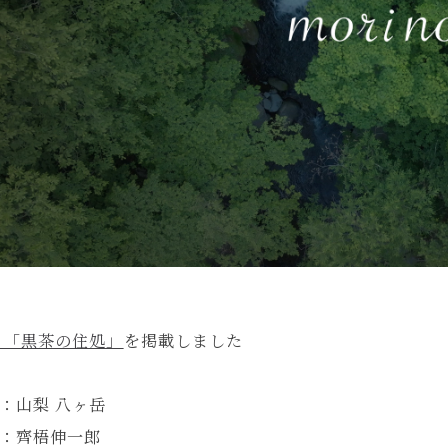
 「黒茶の住処」
を掲載しました
：山梨 八ヶ岳
：齊梧伸一郎